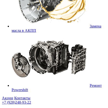
Замена
масла в АКПП
Ремонт
Powershift
Акции
Контакты
+7 (928)248-93-22