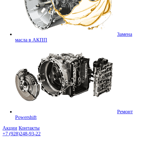
Замена
масла в АКПП
Ремонт
Powershift
Акции
Контакты
+7 (928)248-93-22