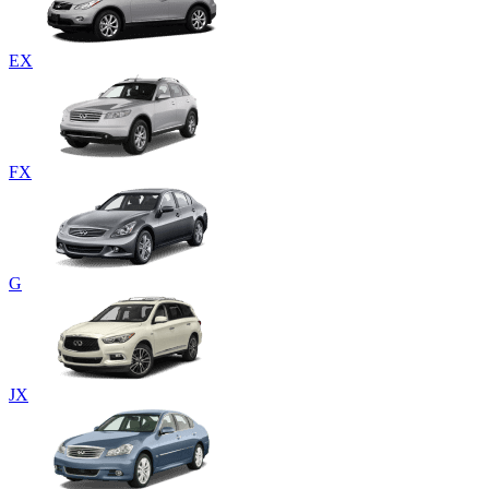
EX
FX
G
JX