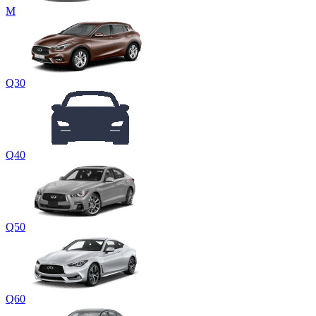
M
Q30
Q40
Q50
Q60