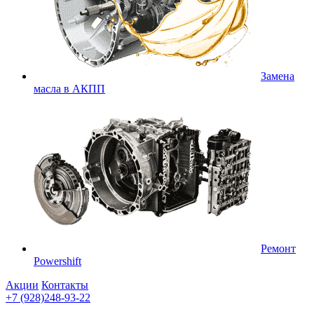
Замена
масла в АКПП
Ремонт
Powershift
Акции
Контакты
+7 (928)248-93-22