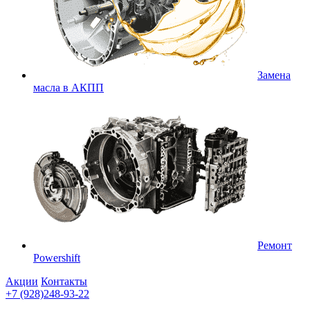
Замена
масла в АКПП
Ремонт
Powershift
Акции
Контакты
+7 (928)248-93-22