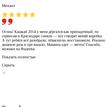
Михаил
Огонь! Кашкай 2014 у меня дёргался как припадочный, по
Q
сервисам в Краснодаре гоняли — все говорят меняй коробку.
м
А тут ребята всё разобрали, объяснили, восстановили. Реально
П
дешевле раза в три вышло. Машина едет — мечта! Спасибо,
мужики на Фадеева.
Показать полностью
Скрыть