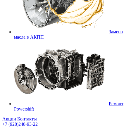
Замена
масла в АКПП
Ремонт
Powershift
Акции
Контакты
+7 (928)248-93-22