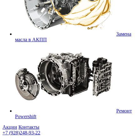
Замена
масла в АКПП
Ремонт
Powershift
Акции
Контакты
+7 (928)248-93-22