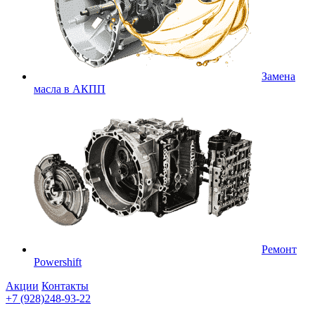
Замена
масла в АКПП
Ремонт
Powershift
Акции
Контакты
+7 (928)248-93-22