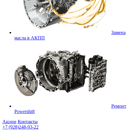
Замена
масла в АКПП
Ремонт
Powershift
Акции
Контакты
+7 (928)248-93-22