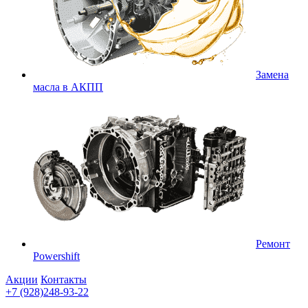
Замена
масла в АКПП
Ремонт
Powershift
Акции
Контакты
+7 (928)248-93-22