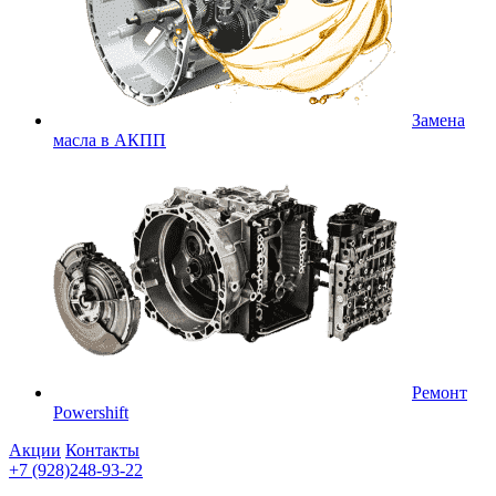
Замена
масла в АКПП
Ремонт
Powershift
Акции
Контакты
+7 (928)248-93-22