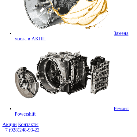
Замена
масла в АКПП
Ремонт
Powershift
Акции
Контакты
+7 (928)248-93-22