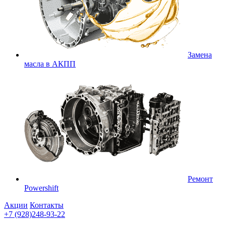
Замена
масла в АКПП
Ремонт
Powershift
Акции
Контакты
+7 (928)248-93-22