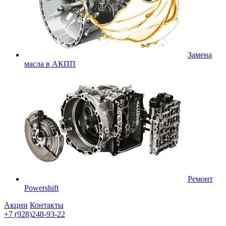
Замена
масла в АКПП
Ремонт
Powershift
Акции
Контакты
+7 (928)248-93-22