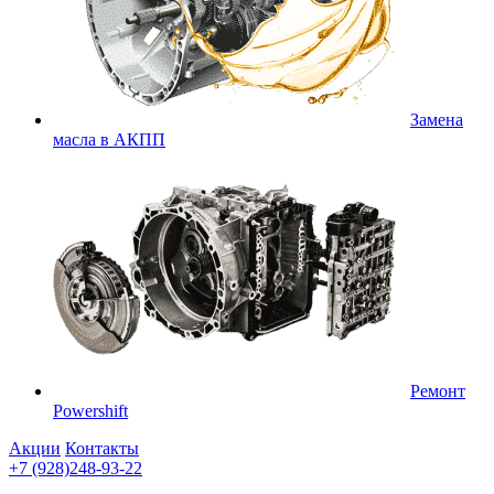
Замена
масла в АКПП
Ремонт
Powershift
Акции
Контакты
+7 (928)248-93-22