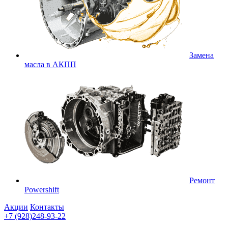
Замена
масла в АКПП
Ремонт
Powershift
Акции
Контакты
+7 (928)248-93-22