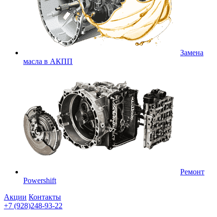
Замена
масла в АКПП
Ремонт
Powershift
Акции
Контакты
+7 (928)248-93-22