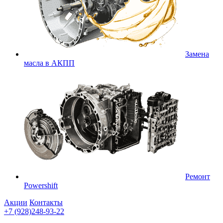
Замена
масла в АКПП
Ремонт
Powershift
Акции
Контакты
+7 (928)248-93-22