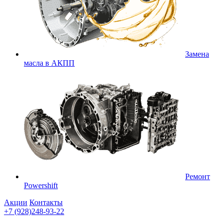
Замена
масла в АКПП
Ремонт
Powershift
Акции
Контакты
+7 (928)248-93-22