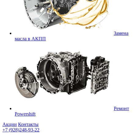
Замена
масла в АКПП
Ремонт
Powershift
Акции
Контакты
+7 (928)248-93-22