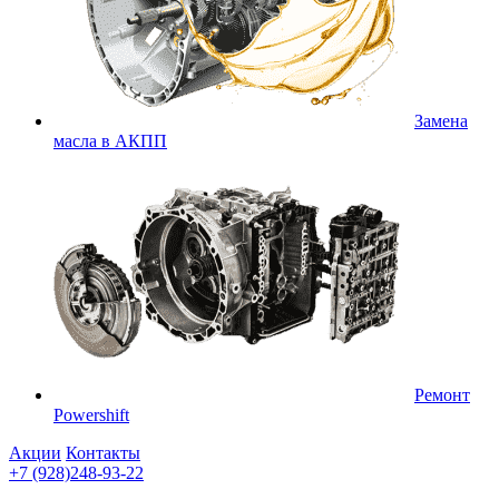
Замена
масла в АКПП
Ремонт
Powershift
Акции
Контакты
+7 (928)248-93-22