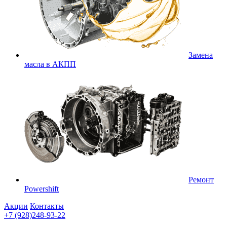
Замена
масла в АКПП
Ремонт
Powershift
Акции
Контакты
+7 (928)248-93-22