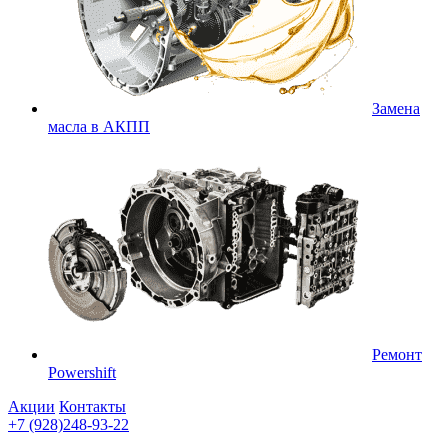
Замена
масла в АКПП
Ремонт
Powershift
Акции
Контакты
+7 (928)248-93-22