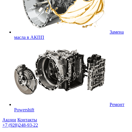
Замена
масла в АКПП
Ремонт
Powershift
Акции
Контакты
+7 (928)248-93-22