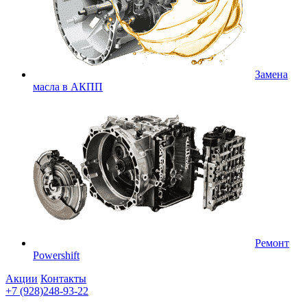
Замена
масла в АКПП
Ремонт
Powershift
Акции
Контакты
+7 (928)248-93-22