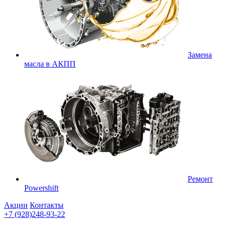
Замена
масла в АКПП
Ремонт
Powershift
Акции
Контакты
+7 (928)248-93-22