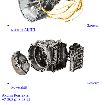
Замена
масла в АКПП
Ремонт
Powershift
Акции
Контакты
+7 (928)248-93-22