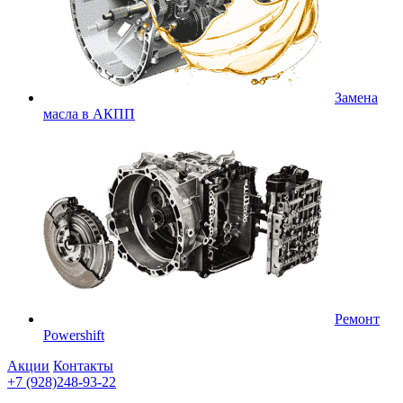
Замена
масла в АКПП
Ремонт
Powershift
Акции
Контакты
+7 (928)248-93-22