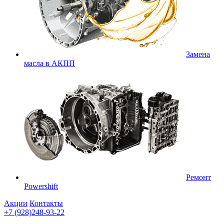
Замена
масла в АКПП
Ремонт
Powershift
Акции
Контакты
+7 (928)248-93-22