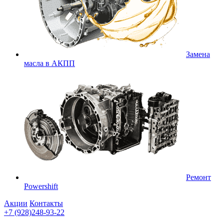
Замена
масла в АКПП
Ремонт
Powershift
Акции
Контакты
+7 (928)248-93-22