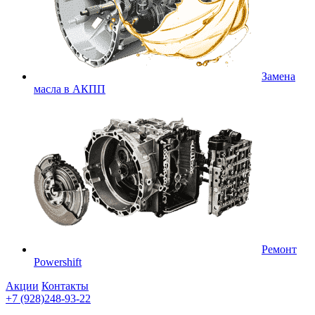
Замена
масла в АКПП
Ремонт
Powershift
Акции
Контакты
+7 (928)248-93-22