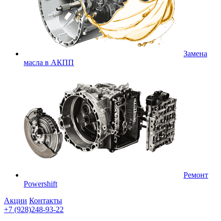
Замена
масла в АКПП
Ремонт
Powershift
Акции
Контакты
+7 (928)248-93-22