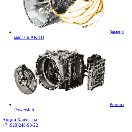
Замена
масла в АКПП
Ремонт
Powershift
Акции
Контакты
+7 (928)248-93-22