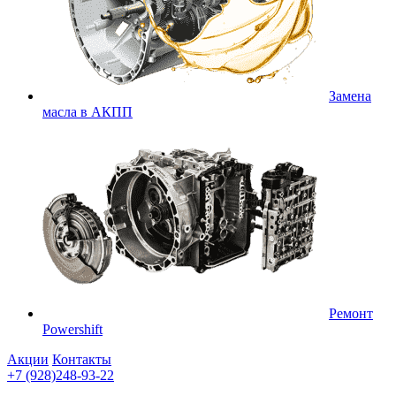
Замена
масла в АКПП
Ремонт
Powershift
Акции
Контакты
+7 (928)248-93-22